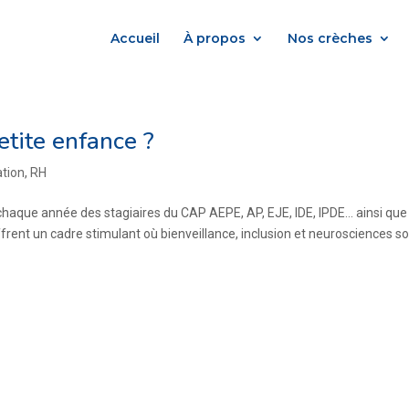
Accueil
À propos
Nos crèches
etite enfance ?
tion
,
RH
chaque année des stagiaires du CAP AEPE, AP, EJE, IDE, IPDE… ainsi que
frent un cadre stimulant où bienveillance, inclusion et neurosciences s